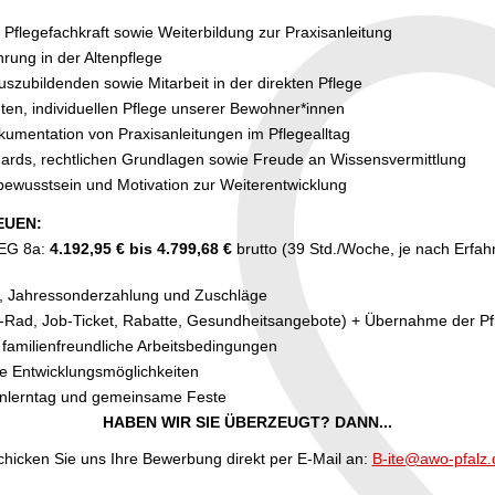
Pflegefachkraft sowie Weiterbildung zur Praxisanleitung
rung in der Altenpflege
uszubildenden sowie Mitarbeit in der direkten Pflege
hten, individuellen Pflege unserer Bewohner*innen
umentation von Praxisanleitungen im Pflegealltag
dards, rechtlichen Grundlagen sowie Freude an Wissensvermittlung
bewusstsein und Motivation zur Weiterentwicklung
EUEN:
 EG 8a:
4.192,95 € bis 4.799,68 €
brutto (39 Std./Woche, je nach Erfahr
, Jahressonderzahlung und Zuschläge
Job-Rad, Job-Ticket, Rabatte, Gesundheitsangebote) + Übernahme der 
d familienfreundliche Arbeitsbedingungen
ie Entwicklungsmöglichkeiten
nlerntag und gemeinsame Feste
HABEN WIR SIE ÜBERZEUGT? DANN...
chicken Sie uns Ihre Bewerbung direkt per E-Mail an:
B-ite@awo-pfalz.