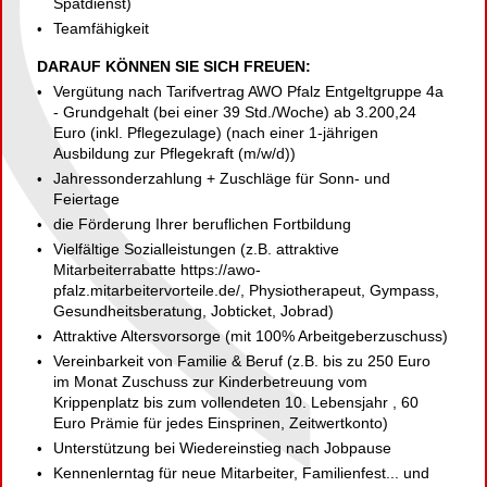
Spätdienst)
Teamfähigkeit
DARAUF KÖNNEN SIE SICH FREUEN:
Vergütung nach Tarifvertrag AWO Pfalz Entgeltgruppe 4a
- Grundgehalt (bei einer 39 Std./Woche) ab 3.200,24
Euro (inkl. Pflegezulage) (nach einer 1-jährigen
Ausbildung zur Pflegekraft (m/w/d))
Jahressonderzahlung + Zuschläge für Sonn- und
Feiertage
die Förderung Ihrer beruflichen Fortbildung
Vielfältige Sozialleistungen (z.B. attraktive
Mitarbeiterrabatte https://awo-
pfalz.mitarbeitervorteile.de/, Physiotherapeut, Gympass,
Gesundheitsberatung, Jobticket, Jobrad)
Attraktive Altersvorsorge (mit 100% Arbeitgeberzuschuss)
Vereinbarkeit von Familie & Beruf (z.B. bis zu 250 Euro
im Monat Zuschuss zur Kinderbetreuung vom
Krippenplatz bis zum vollendeten 10. Lebensjahr , 60
Euro Prämie für jedes Einsprinen, Zeitwertkonto)
Unterstützung bei Wiedereinstieg nach Jobpause
Kennenlerntag für neue Mitarbeiter, Familienfest... und